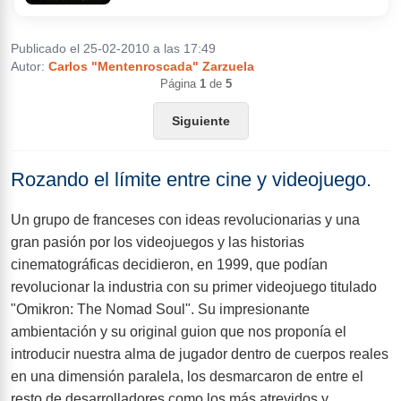
Publicado el 25-02-2010 a las 17:49
Ficha
Noticias
Autor:
Carlos "Mentenroscada" Zarzuela
Página
1
de
5
Siguiente
Avance
Rozando el límite entre cine y videojuego.
Análisis
Imágenes
Un grupo de franceses con ideas revolucionarias y una
gran pasión por los videojuegos y las historias
cinematográficas decidieron, en 1999, que podían
Trucos
revolucionar la industria con su primer videojuego titulado
"Omikron: The Nomad Soul". Su impresionante
ambientación y su original guion que nos proponía el
introducir nuestra alma de jugador dentro de cuerpos reales
en una dimensión paralela, los desmarcaron de entre el
resto de desarrolladores como los más atrevidos y