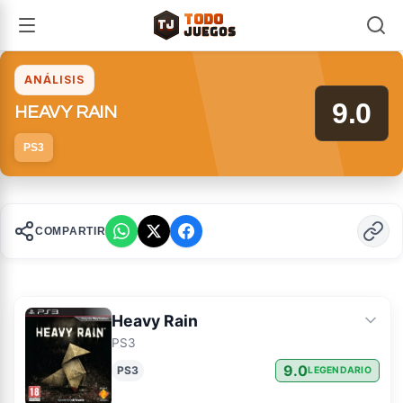
TODO
TJ
TJ
JUEGOS
ANÁLISIS
9.0
HEAVY RAIN
PS3
COMPARTIR
Heavy Rain
PS3
9.0
PS3
LEGENDARIO