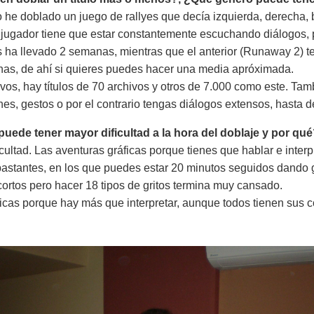
o he doblado un juego de rallyes que decía izquierda, derecha
el jugador tiene que estar constantemente escuchando diálogos
s ha llevado 2 semanas, mientras que el anterior (Runaway 2) t
s, de ahí si quieres puedes hacer una media apróximada.
os, hay títulos de 70 archivos y otros de 7.000 como este. Ta
es, gestos o por el contrario tengas diálogos extensos, hasta d
uede tener mayor dificultad a la hora del doblaje y por qu
cultad. Las aventuras gráficas porque tienes que hablar e inter
astantes, en los que puedes estar 20 minutos seguidos dando g
ortos pero hacer 18 tipos de gritos termina muy cansado.
icas porque hay más que interpretar, aunque todos tienen sus 