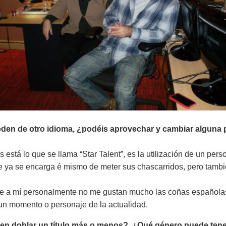
den de otro idioma, ¿podéis aprovechar y cambiar alguna p
 está lo que se llama “Star Talent”, es la utilización de un pe
 ya se encarga é mismo de meter sus chascarridos, pero tamb
 a mí personalmente no me gustan mucho las coñas españolas
 un momento o personaje de la actualidad.
 en doblar un título más o menos?, ¿Qué género puede tene