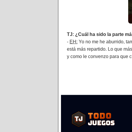
TJ: ¿Cuál ha sido la parte más
-
EH:
Yo no me he aburrido, ta
está más repartido. Lo que más
y como le convenzo para que c
TODO
TJ
TJ
JUEGOS