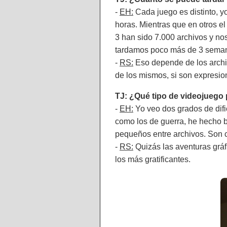
-
EH:
Cada juego es distinto, y
horas. Mientras que en otros 
3 han sido 7.000 archivos y no
tardamos poco más de 3 semana
-
RS:
Eso depende de los archiv
de los mismos, si son expresion
TJ: ¿Qué tipo de videojuego p
-
EH:
Yo veo dos grados de difi
como los de guerra, he hecho b
pequeños entre archivos. Son c
-
RS:
Quizás las aventuras gráf
los más gratificantes.