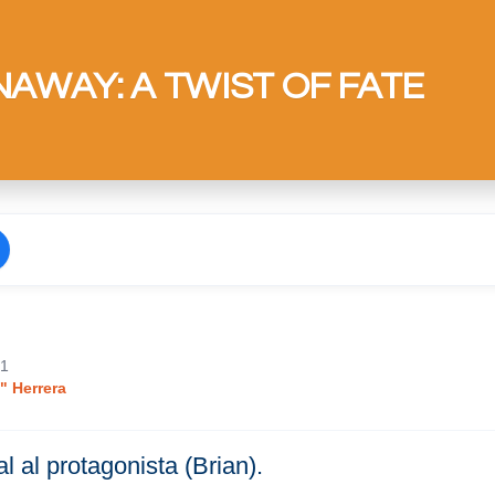
AWAY: A TWIST OF FATE
01
 Herrera
l al protagonista (Brian).