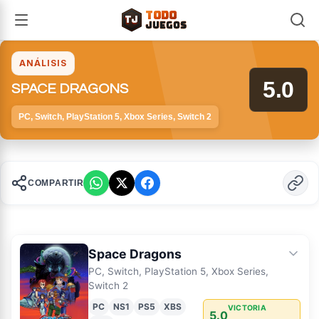
TODO
TJ
TJ
JUEGOS
ANÁLISIS
5.0
SPACE DRAGONS
PC, Switch, PlayStation 5, Xbox Series, Switch 2
COMPARTIR
Space Dragons
PC, Switch, PlayStation 5, Xbox Series,
Switch 2
PC
NS1
PS5
XBS
VICTORIA
5.0