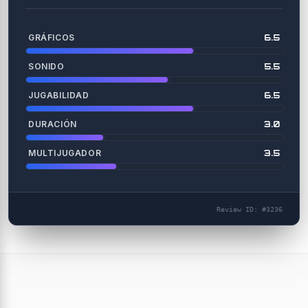
GRÁFICOS
6.5
SONIDO
5.5
JUGABILIDAD
6.5
DURACIÓN
3.0
MULTIJUGADOR
3.5
Review ID: #3236