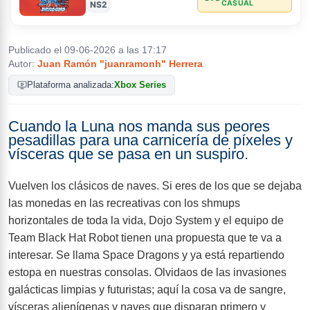
CASUAL
NS2
Publicado el 09-06-2026 a las 17:17
Ficha
Noticias
Autor:
Juan Ramón "juanramonh" Herrera
Plataforma analizada:
Xbox Series
Avance
Cuando la Luna nos manda sus peores
pesadillas para una carnicería de píxeles y
vísceras que se pasa en un suspiro.
Análisis
Imágenes
Vuelven los clásicos de naves. Si eres de los que se dejaba
las monedas en las recreativas con los shmups
Trucos
horizontales de toda la vida, Dojo System y el equipo de
Team Black Hat Robot tienen una propuesta que te va a
interesar. Se llama Space Dragons y ya está repartiendo
estopa en nuestras consolas. Olvidaos de las invasiones
galácticas limpias y futuristas; aquí la cosa va de sangre,
vísceras alienígenas y naves que disparan primero y