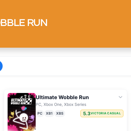
OBBLE RUN
Ultimate Wobble Run
PC, Xbox One, Xbox Series
5.3
PC
XB1
XBS
VICTORIA CASUAL