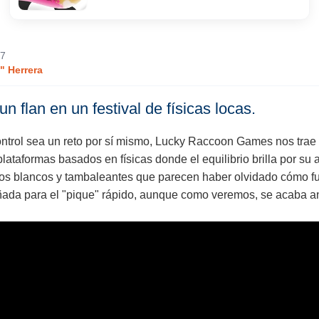
Ficha
Noticias
Avance
07
 Herrera
n flan en un festival de físicas locas.
Análisis
Imágenes
Trucos
ntrol sea un reto por sí mismo, Lucky Raccoon Games nos trae 
ataformas basados en físicas donde el equilibrio brilla por su 
jillos blancos y tambaleantes que parecen haber olvidado cómo f
ñada para el "pique" rápido, aunque como veremos, se acaba an