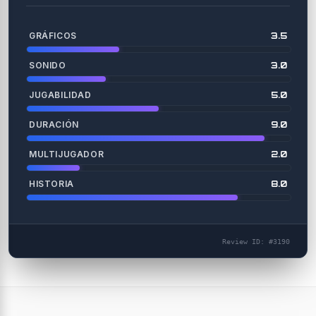
GRÁFICOS
3.5
SONIDO
3.0
JUGABILIDAD
5.0
DURACIÓN
9.0
MULTIJUGADOR
2.0
HISTORIA
8.0
Review ID: #3190