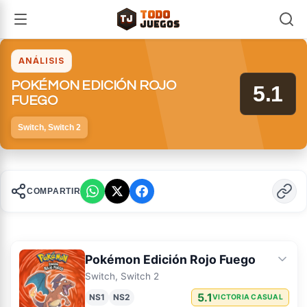
TODO
TJ
TJ
JUEGOS
ANÁLISIS
POKÉMON EDICIÓN ROJO
5.1
FUEGO
Switch, Switch 2
COMPARTIR
Pokémon Edición Rojo Fuego
Switch, Switch 2
5.1
NS1
NS2
VICTORIA CASUAL