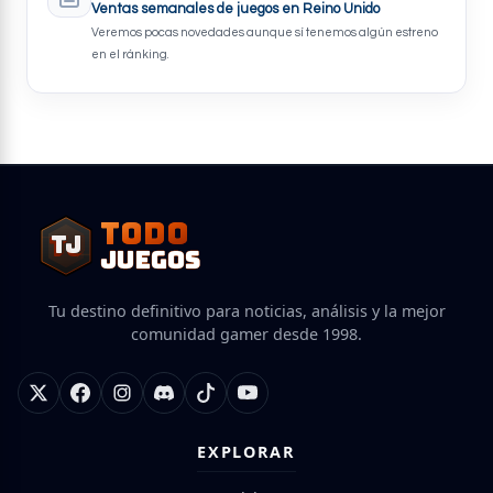
Ventas semanales de juegos en Reino Unido
Veremos pocas novedades aunque sí tenemos algún estreno
en el ránking.
TODO
TJ
TJ
JUEGOS
Tu destino definitivo para noticias, análisis y la mejor
comunidad gamer desde 1998.
EXPLORAR