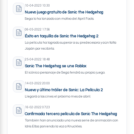
10-04-2023 10:30
Nuevo juego gratuito de Sonic the Hedgehog
Sega lo ha lanzado con motivo del April Fools.
06-05-2022 17:56
Éxito en taquilla de Sonic the Hedgehog 2
La película ha logrado superar a su predecesora y aún falta
Japón por recibirla.
25-04-2022 18:48
Sonic The Hedgehog se une Roblox
El icónico personaje de Sega tendrá su propio juego.
14-03-2022 20:00
Nuevo y último tráiler de Sonic: La Película 2
Llegará a los cines el próximo mes de abril.
16-02-2022 07:23
Confirmada tercera película de Sonic The Hedgehog
También han anunciado una nueva serie de animación con
Idris Elba poniendo la voz a Knuckles.