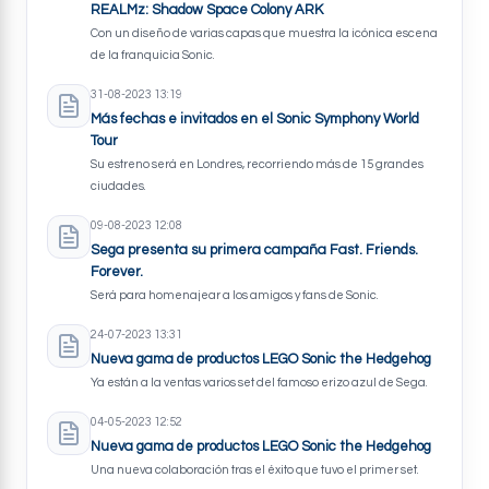
REALMz: Shadow Space Colony ARK
Con un diseño de varias capas que muestra la icónica escena
de la franquicia Sonic.
31-08-2023 13:19
Más fechas e invitados en el Sonic Symphony World
Tour
Su estreno será en Londres, recorriendo más de 15 grandes
ciudades.
09-08-2023 12:08
Sega presenta su primera campaña Fast. Friends.
Forever.
Será para homenajear a los amigos y fans de Sonic.
24-07-2023 13:31
Nueva gama de productos LEGO Sonic the Hedgehog
Ya están a la ventas varios set del famoso erizo azul de Sega.
04-05-2023 12:52
Nueva gama de productos LEGO Sonic the Hedgehog
Una nueva colaboración tras el éxito que tuvo el primer set.