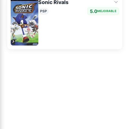
Sonic Rivals
5.0
PSP
MEJORABLE
Ficha
Noticias
Avance
Análisis
Imágenes