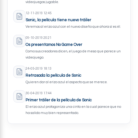
videojuegos jugable.
12-11-2019 12:45
Sonic, la película tiene nuevo tráiler
Veremos al erizo azul con el nuevo diseño que ahora sí es él.
09-10-2019 20:21
Os presentamos No Game Over
Como sus creadores dicen, el juego de mesa que parece un
videojuego.
24-05-2019 18:13
Retrasada la película de Sonic
Quieren dar al erizo azul el aspecto que se merece.
30-04-2019 17:44
Primer tráiler de la película de Sonic
El erizo azul protagoniza una cinta en la cual parece que no
ha salido muy bien representado.