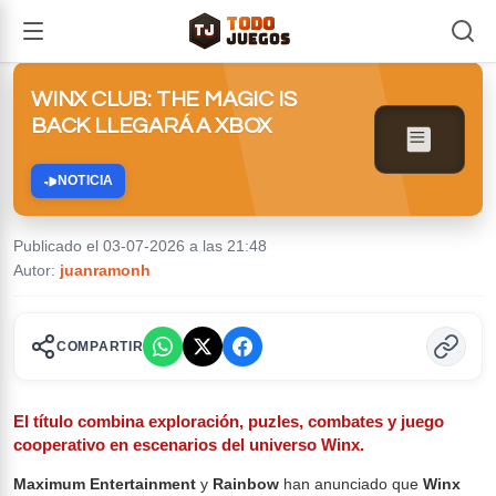
TODO
TJ
TJ
JUEGOS
WINX CLUB: THE MAGIC IS
BACK LLEGARÁ A XBOX
NOTICIA
Publicado el 03-07-2026 a las 21:48
Autor:
juanramonh
COMPARTIR
El título combina exploración, puzles, combates y juego
cooperativo en escenarios del universo Winx.
Maximum Entertainment
y
Rainbow
han anunciado que
Winx