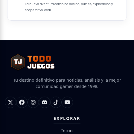
La nueva aventura combina acción, puzles, exploración y
cooperativo local.
TODO
TJ
TJ
JUEGOS
Tu destino definitivo para noticias, análisis y la mejor
comunidad gamer desde 1998.
EXPLORAR
Inicio