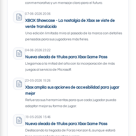
conmemorativo y un mensaje claro para el futuro.
07-06-2026 20:06
XBOX Showcase - La nostalgia de Xbox se viste de
verde translúcido
Una edición limitada mira al pasado de la marca con detalles
pensados para sus jugadores más fieles.
04-06-2026 23:22
Nueva oleada de títulos para Xbox Game Pass
Llegamos a la mitad del año con la incorporación de más
juegos al servicio de Microsoft.
23-05-2026 19:26
Xbox amplía sus opciones de accesibilidad para jugar
mejor
Refuerza sus herramientas para que cada jugador pueda
adaptar mejor su forma de jugar.
19-05-2026 15:46
Nueva oleada de títulos para Xbox Game Pass
Destacando la llegada de Forza Horizon 6, aunque estará