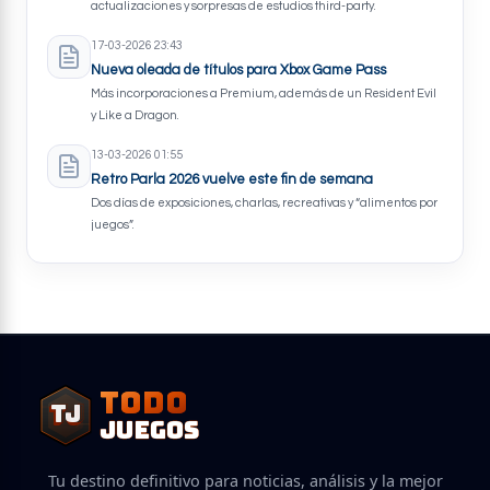
actualizaciones y sorpresas de estudios third-party.
17-03-2026 23:43
Nueva oleada de títulos para Xbox Game Pass
Más incorporaciones a Premium, además de un Resident Evil
y Like a Dragon.
13-03-2026 01:55
Retro Parla 2026 vuelve este fin de semana
Dos días de exposiciones, charlas, recreativas y “alimentos por
juegos”.
TODO
TJ
TJ
JUEGOS
Tu destino definitivo para noticias, análisis y la mejor