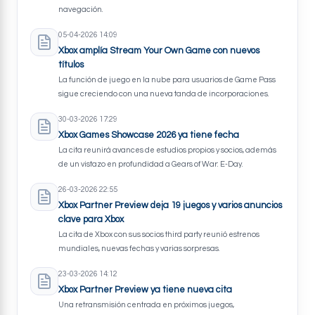
navegación.
05-04-2026 14:09
Xbox amplía Stream Your Own Game con nuevos
títulos
La función de juego en la nube para usuarios de Game Pass
sigue creciendo con una nueva tanda de incorporaciones.
30-03-2026 17:29
Xbox Games Showcase 2026 ya tiene fecha
La cita reunirá avances de estudios propios y socios, además
de un vistazo en profundidad a Gears of War: E-Day.
26-03-2026 22:55
Xbox Partner Preview deja 19 juegos y varios anuncios
clave para Xbox
La cita de Xbox con sus socios third party reunió estrenos
mundiales, nuevas fechas y varias sorpresas.
23-03-2026 14:12
Xbox Partner Preview ya tiene nueva cita
Una retransmisión centrada en próximos juegos,