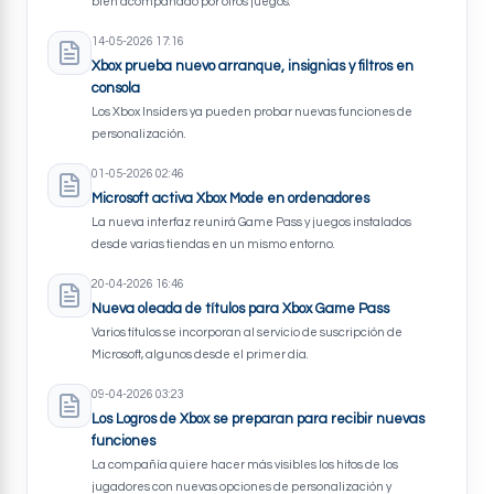
bien acompañado por otros juegos.
14-05-2026 17:16
Xbox prueba nuevo arranque, insignias y filtros en
consola
Los Xbox Insiders ya pueden probar nuevas funciones de
personalización.
01-05-2026 02:46
Microsoft activa Xbox Mode en ordenadores
La nueva interfaz reunirá Game Pass y juegos instalados
desde varias tiendas en un mismo entorno.
20-04-2026 16:46
Nueva oleada de títulos para Xbox Game Pass
Varios títulos se incorporan al servicio de suscripción de
Microsoft, algunos desde el primer día.
09-04-2026 03:23
Los Logros de Xbox se preparan para recibir nuevas
funciones
La compañía quiere hacer más visibles los hitos de los
jugadores con nuevas opciones de personalización y