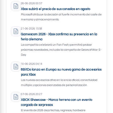
26-06-2026 00:57
Xbox subirá el precio de sus consolas en agosto
Microsoft atribuye la decisión al fuerte incremento del coste de
memoria y almacenamiento.
21-06-2026 15:58
Gamescom 2026 - Xbox confirma su presencia en la
feria alemana
La compañía celebrará un Fan Fest y permitirá probar
próximas novedades, incluida la campaña de Gears of War: E-
Day.
10-06-2026 04:14
8BitDo lanza en Europa su nueva gama de accesorios
para Xbox
Los nuevos accesorios ofrecen licencia oficial, conectividad
múltiple y opciones avanzadas de personalización.
07-06-2026 20:27
XBOX Showcase - Marca terreno con un evento
cargado de sorpresas
El evento de 2026 deja fechas, regresos, hardware