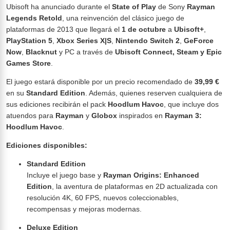
Ubisoft ha anunciado durante el
State of Play
de Sony
Rayman
Legends Retold
, una reinvención del clásico juego de
plataformas de 2013 que llegará el
1 de octubre
a
Ubisoft+
,
PlayStation 5
,
Xbox Series X|S
,
Nintendo Switch 2
,
GeForce
Now
,
Blacknut
y PC a través de
Ubisoft Connect, Steam y Epic
Games Store
.
El juego estará disponible por un precio recomendado de
39,99 €
en su
Standard Edition
. Además, quienes reserven cualquiera de
sus ediciones recibirán el pack
Hoodlum Havoc
, que incluye dos
atuendos para
Rayman
y
Globox
inspirados en
Rayman 3:
Hoodlum Havoc
.
Ediciones disponibles:
Standard Edition
Incluye el juego base y
Rayman Origins: Enhanced
Edition
, la aventura de plataformas en 2D actualizada con
resolución 4K, 60 FPS, nuevos coleccionables,
recompensas y mejoras modernas.
Deluxe Edition