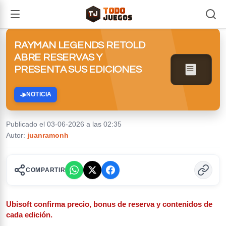
TODO
TJ
TJ
JUEGOS
RAYMAN LEGENDS RETOLD
ABRE RESERVAS Y
PRESENTA SUS EDICIONES
NOTICIA
Publicado el 03-06-2026 a las 02:35
Autor:
juanramonh
COMPARTIR
Ubisoft confirma precio, bonus de reserva y contenidos de
cada edición.