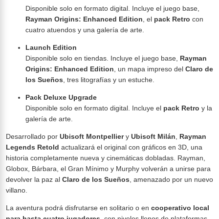
Disponible solo en formato digital. Incluye el juego base,
Rayman Origins: Enhanced Edition
, el
pack Retro
con
cuatro atuendos y una galería de arte.
Launch Edition
Disponible solo en tiendas. Incluye el juego base,
Rayman
Origins: Enhanced Edition
, un mapa impreso del
Claro de
los Sueños
, tres litografías y un estuche.
Pack Deluxe Upgrade
Disponible solo en formato digital. Incluye el
pack Retro
y la
galería de arte.
Desarrollado por
Ubisoft Montpellier
y
Ubisoft Milán
,
Rayman
Legends Retold
actualizará el original con gráficos en 3D, una
historia completamente nueva y cinemáticas dobladas. Rayman,
Globox, Bárbara, el Gran Mínimo y Murphy volverán a unirse para
devolver la paz al
Claro de los Sueños
, amenazado por un nuevo
villano.
La aventura podrá disfrutarse en solitario o en
cooperativo local
para hasta cuatro jugadores
, con niveles llenos de plataformas,