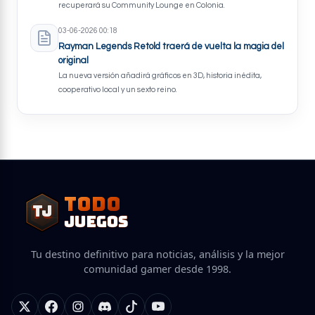
recuperará su Community Lounge en Colonia.
03-06-2026 00:18
Rayman Legends Retold traerá de vuelta la magia del
original
La nueva versión añadirá gráficos en 3D, historia inédita,
cooperativo local y un sexto reino.
TODO
TJ
TJ
JUEGOS
Tu destino definitivo para noticias, análisis y la mejor
comunidad gamer desde 1998.