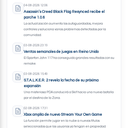
04-08-2026 12:06
Assassin’s Creed Black Flag Resynced recibe el
parche 1.0.6
La actualización aumenta los autoguardados, mejora
controles y soluciona varios problemas detectados por la
comunidad.
03-08-2026 23:19
Ventas semanales de juegos en Reino Unido
El Spartan John 117 ha conseguido grandes resultados con su
remake.
03-08-2026 15:49
S.T.A.L.K.E.R. 2 revela la fecha de su próxima
expansión
Una misteriosa PDA conducirá a Skif hacia una nueva batalla
por el destino de la Zona.
02-08-2026 17:31
Xbox amplía de nuevo Stream Your Own Game
La función permite jugar en la nube a nuevos títulos
seleccionados que los usuarios ya tengan en propiedad.