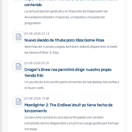
contenido
La actualización gratuita y el Paquete de Expansión de
Aniversario añaden misiones, unidades y mejoras de
progresión.
05-08-2026 23:14
Nueva oleada de títulos para Xbox Game Pass
Además de nuevos juegos, también estará disponible la beta
de Gears of War: E-Day.
05-08-2026 20:39
Dragon’s Brew nos permitirá dirigir nuestra propia
tienda friki
Un punto de encuentro para amantes de los dados, las cartas y
el buen café.
05-08-2026 15:48
Moonlighter 2: The Endless Vault ya tiene fecha de
lanzamiento
La secuela cerrará su acceso anticipado con versión
completa, demo disponible y el primer juego gratis por tiempo
limitado.