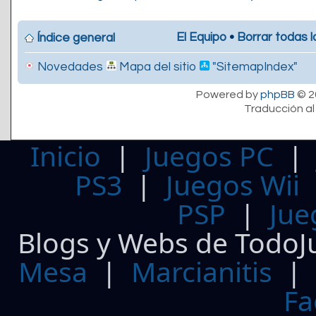
El Equipo
•
Borrar todas l
Índice general
Novedades
Mapa del sitio
"SitemapIndex"
Powered by
phpBB
© 2
Traducción al
Inicio
|
Juegos PC
PS3
|
Juegos Wii
PSP
|
Jue
Blogs y Webs de TodoJ
Mesa
|
Marcianitis
|
Fa