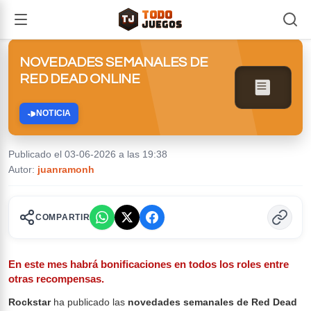
TODO
TJ
TJ
JUEGOS
NOVEDADES SEMANALES DE
RED DEAD ONLINE
NOTICIA
Publicado el 03-06-2026 a las 19:38
Autor:
juanramonh
COMPARTIR
En este mes habrá bonificaciones en todos los roles entre
otras recompensas.
Rockstar
ha publicado las
novedades semanales de Red Dead