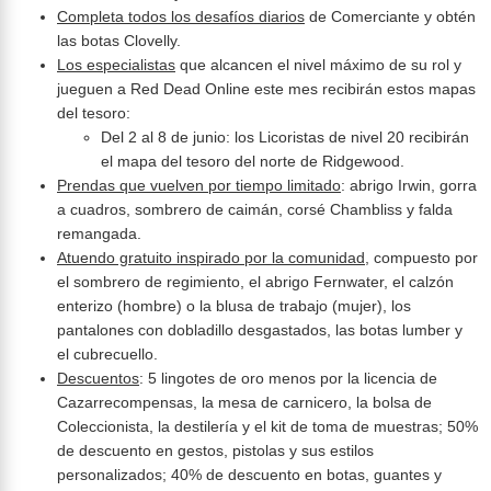
Completa todos los desafíos diarios
de Comerciante y obtén
las botas Clovelly.
Los especialistas
que alcancen el nivel máximo de su rol y
jueguen a Red Dead Online este mes recibirán estos mapas
del tesoro:
Del 2 al 8 de junio: los Licoristas de nivel 20 recibirán
el mapa del tesoro del norte de Ridgewood.
Prendas que vuelven por tiempo limitado
: abrigo Irwin, gorra
a cuadros, sombrero de caimán, corsé Chambliss y falda
remangada.
Atuendo gratuito inspirado por la comunidad
, compuesto por
el sombrero de regimiento, el abrigo Fernwater, el calzón
enterizo (hombre) o la blusa de trabajo (mujer), los
pantalones con dobladillo desgastados, las botas lumber y
el cubrecuello.
Descuentos
: 5 lingotes de oro menos por la licencia de
Cazarrecompensas, la mesa de carnicero, la bolsa de
Coleccionista, la destilería y el kit de toma de muestras; 50%
de descuento en gestos, pistolas y sus estilos
personalizados; 40% de descuento en botas, guantes y