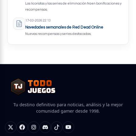
Los licoristas y las series de eliminación traen bonificaciones y
recompensas.
17-03-2026 22:13
Novedades semanales de Red Dead Online
Nuevas recompensas y series destacadas.
TODO
TJ
TJ
JUEGOS
Tu destino definitivo para noticias, análisis y la mejor
comunidad gamer desde 1998.