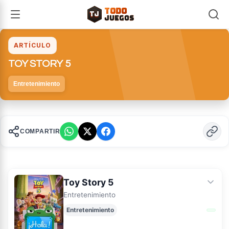
TODO
TJ
TJ
JUEGOS
ARTÍCULO
TOY STORY 5
Entretenimiento
COMPARTIR
Toy Story 5
Entretenimiento
Entretenimiento