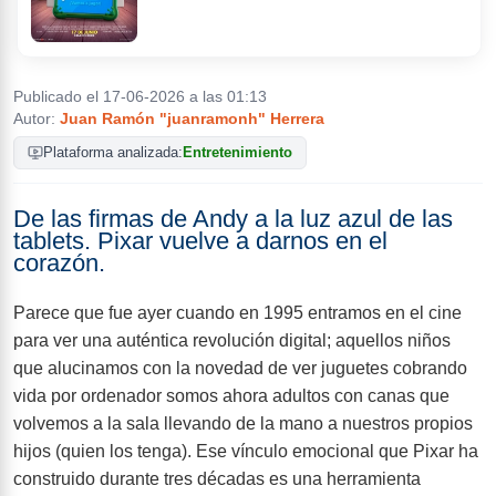
Publicado el 17-06-2026 a las 01:13
Ficha
Noticias
Autor:
Juan Ramón "juanramonh" Herrera
Plataforma analizada:
Entretenimiento
Avance
De las firmas de Andy a la luz azul de las
tablets. Pixar vuelve a darnos en el
corazón.
Análisis
Imágenes
Parece que fue ayer cuando en 1995 entramos en el cine
para ver una auténtica revolución digital; aquellos niños
Trucos
que alucinamos con la novedad de ver juguetes cobrando
vida por ordenador somos ahora adultos con canas que
volvemos a la sala llevando de la mano a nuestros propios
hijos (quien los tenga). Ese vínculo emocional que Pixar ha
construido durante tres décadas es una herramienta