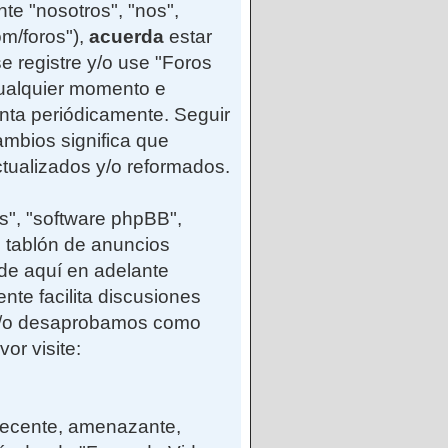
te "nosotros", "nos",
m/foros"),
acuerda
estar
e registre y/o use "Foros
ualquier momento e
enta periódicamente. Seguir
mbios significa que
tualizados y/o reformados.
s", "software phpBB",
 tablón de anuncios
(de aquí en adelante
nte facilita discusiones
 y/o desaprobamos como
or visite:
ndecente, amenazante,