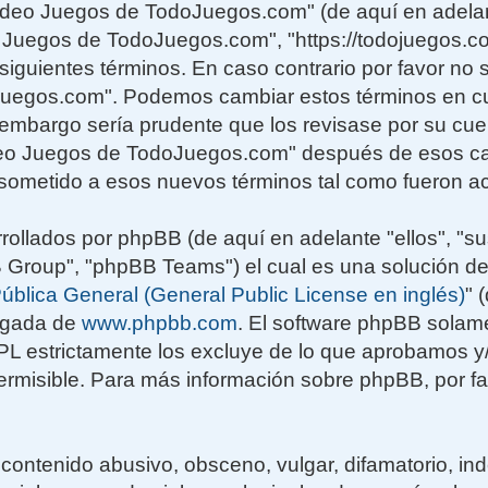
Video Juegos de TodoJuegos.com" (de aquí en adelan
o Juegos de TodoJuegos.com", "https://todojuegos.co
siguientes términos. En caso contrario por favor no s
uegos.com". Podemos cambiar estos términos en c
n embargo sería prudente que los revisase por su cu
deo Juegos de TodoJuegos.com" después de esos ca
sometido a esos nuevos términos tal como fueron ac
rollados por phpBB (de aquí en adelante "ellos", "su
roup", "phpBB Teams") el cual es una solución de
ública General (General Public License en inglés)
" 
rgada de
www.phpbb.com
. El software phpBB solame
GPL estrictamente los excluye de lo que aprobamos
rmisible. Para más información sobre phpBB, por fav
contenido abusivo, obsceno, vulgar, difamatorio, i