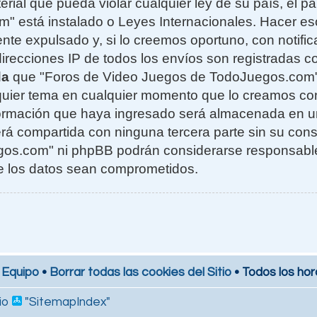
erial que pueda violar cualquier ley de su país, el 
 está instalado o Leyes Internacionales. Hacer e
te expulsado y, si lo creemos oportuno, con notifi
 direcciones IP de todos los envíos son registradas 
da
que "Foros de Video Juegos de TodoJuegos.com" t
alquier tema en cualquier momento que lo creamos c
formación que haya ingresado será almacenada en 
rá compartida con ninguna tercera parte sin su cons
s.com" ni phpBB podrán considerarse responsables
e los datos sean comprometidos.
 Equipo
•
Borrar todas las cookies del Sitio
• Todos los hor
io
"SitemapIndex"