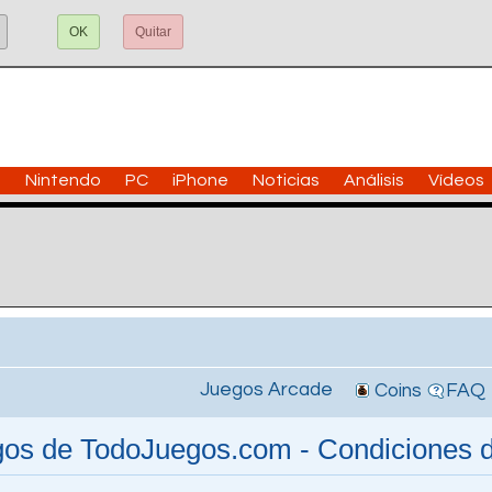
OK
Quitar
n
Nintendo
PC
iPhone
Noticias
Análisis
Vídeos
Juegos Arcade
Coins
FAQ
gos de TodoJuegos.com - Condiciones 