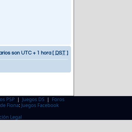
arios son UTC + 1 hora [
DST
]
os PSP
|
Juegos DS
|
Foros
 de Fiona
:
Juegos Facebook
ción Legal