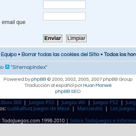
e email que
 Equipo
•
Borrar todas las cookies del Sitio
• Todos los hor
io
"SitemapIndex"
Powered by
phpBB
© 2000, 2002, 2005, 2007 phpBB Group
Traducción al español por
Huan Manwë
phpBB SEO
 Xbox 360
|
Juegos PS3
|
Juegos Wii
|
Juegos PS2
|
Jueg
os:
LudikaRus
:
Juegos de Mesa
|
Marcianitis
|
Los Juegos
t TodoJuegos.com 1998-2010 |
Sobre TodoJuegos e informa