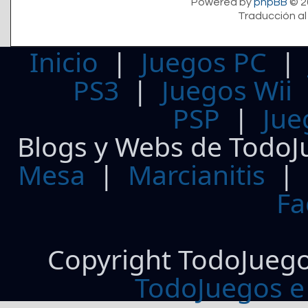
Powered by
phpBB
© 2
Traducción al
Inicio
|
Juegos PC
PS3
|
Juegos Wii
PSP
|
Jue
Blogs y Webs de TodoJ
Mesa
|
Marcianitis
|
Fa
Copyright TodoJueg
TodoJuegos e