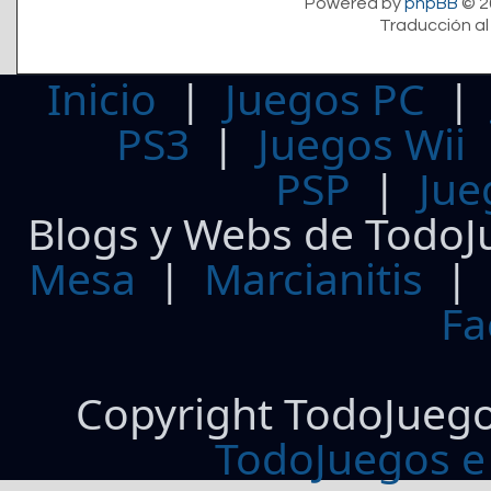
Powered by
phpBB
© 2
Traducción al
Inicio
|
Juegos PC
PS3
|
Juegos Wii
PSP
|
Jue
Blogs y Webs de TodoJ
Mesa
|
Marcianitis
|
Fa
Copyright TodoJueg
TodoJuegos e