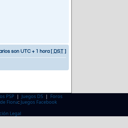
arios son UTC + 1 hora [
DST
]
os PSP
|
Juegos DS
|
Foros
 de Fiona
:
Juegos Facebook
ción Legal