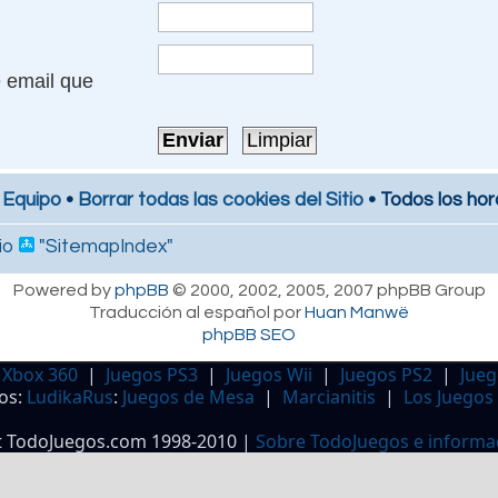
e email que
 Equipo
•
Borrar todas las cookies del Sitio
• Todos los hor
io
"SitemapIndex"
Powered by
phpBB
© 2000, 2002, 2005, 2007 phpBB Group
Traducción al español por
Huan Manwë
phpBB SEO
 Xbox 360
|
Juegos PS3
|
Juegos Wii
|
Juegos PS2
|
Jueg
os:
LudikaRus
:
Juegos de Mesa
|
Marcianitis
|
Los Juegos
t TodoJuegos.com 1998-2010 |
Sobre TodoJuegos e informa