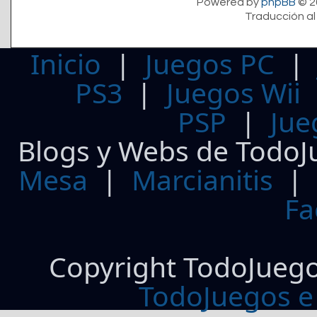
Powered by
phpBB
© 2
Traducción al
Inicio
|
Juegos PC
PS3
|
Juegos Wii
PSP
|
Jue
Blogs y Webs de TodoJ
Mesa
|
Marcianitis
|
Fa
Copyright TodoJueg
TodoJuegos e