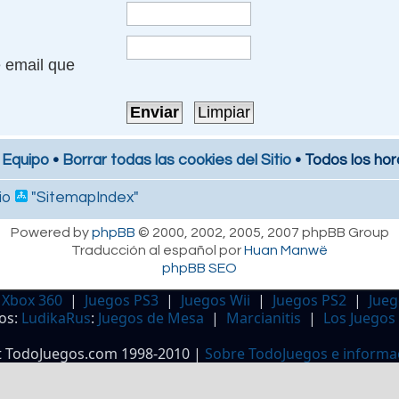
e email que
 Equipo
•
Borrar todas las cookies del Sitio
• Todos los hor
io
"SitemapIndex"
Powered by
phpBB
© 2000, 2002, 2005, 2007 phpBB Group
Traducción al español por
Huan Manwë
phpBB SEO
 Xbox 360
|
Juegos PS3
|
Juegos Wii
|
Juegos PS2
|
Jueg
os:
LudikaRus
:
Juegos de Mesa
|
Marcianitis
|
Los Juegos
t TodoJuegos.com 1998-2010 |
Sobre TodoJuegos e informa