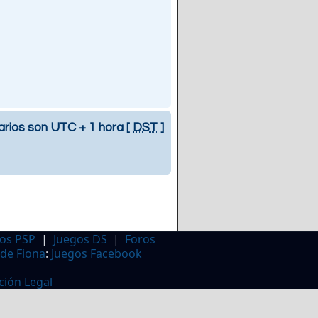
arios son UTC + 1 hora [
DST
]
os PSP
|
Juegos DS
|
Foros
 de Fiona
:
Juegos Facebook
ción Legal