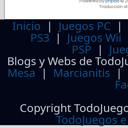
Powered by
phpBB
© 2
Traducción al
Inicio
|
Juegos PC
PS3
|
Juegos Wii
PSP
|
Jue
Blogs y Webs de TodoJ
Mesa
|
Marcianitis
|
Fa
Copyright TodoJueg
TodoJuegos e