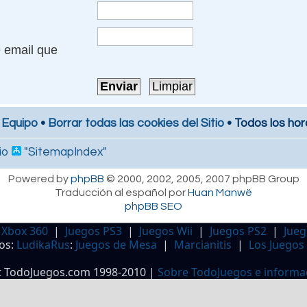
e email que
 Equipo
•
Borrar todas las cookies del Sitio
• Todos los hor
io
"SitemapIndex"
Powered by
phpBB
© 2000, 2002, 2005, 2007 phpBB Group
Traducción al español por
Huan Manwë
phpBB SEO
 Xbox 360
|
Juegos PS3
|
Juegos Wii
|
Juegos PS2
|
Jueg
os:
LudikaRus
:
Juegos de Mesa
|
Marcianitis
|
Los Juegos
t TodoJuegos.com 1998-2010 |
Sobre TodoJuegos e informa