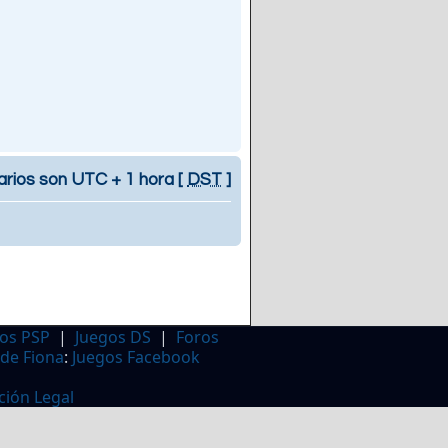
arios son UTC + 1 hora [
DST
]
os PSP
|
Juegos DS
|
Foros
 de Fiona
:
Juegos Facebook
ción Legal