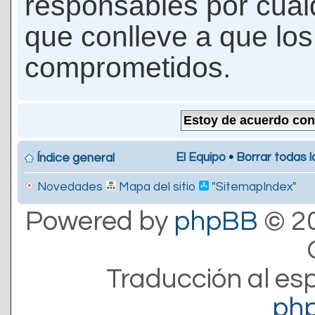
responsables por cualq
que conlleve a que lo
comprometidos.
El Equipo
•
Borrar todas l
Índice general
Novedades
Mapa del sitio
"SitemapIndex"
Powered by
phpBB
© 20
Traducción al es
ph