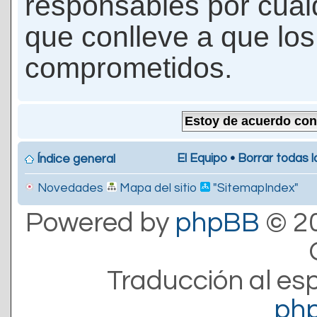
responsables por cualq
que conlleve a que lo
comprometidos.
El Equipo
•
Borrar todas l
Índice general
Novedades
Mapa del sitio
"SitemapIndex"
Powered by
phpBB
© 20
Traducción al es
ph