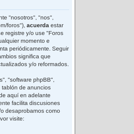
te "nosotros", "nos",
m/foros"),
acuerda
estar
e registre y/o use "Foros
ualquier momento e
enta periódicamente. Seguir
mbios significa que
tualizados y/o reformados.
s", "software phpBB",
 tablón de anuncios
(de aquí en adelante
nte facilita discusiones
 y/o desaprobamos como
or visite: