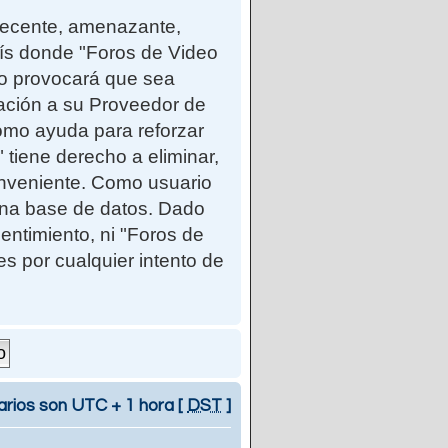
ndecente, amenazante,
país donde "Foros de Video
so provocará que sea
cación a su Proveedor de
como ayuda para reforzar
iene derecho a eliminar,
onveniente. Como usuario
una base de datos. Dado
entimiento, ni "Foros de
 por cualquier intento de
arios son UTC + 1 hora [
DST
]