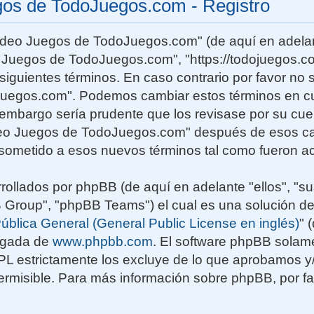
gos de TodoJuegos.com - Registro
Video Juegos de TodoJuegos.com" (de aquí en adelan
o Juegos de TodoJuegos.com", "https://todojuegos.co
siguientes términos. En caso contrario por favor no s
uegos.com". Podemos cambiar estos términos en c
n embargo sería prudente que los revisase por su cu
deo Juegos de TodoJuegos.com" después de esos ca
sometido a esos nuevos términos tal como fueron ac
rollados por phpBB (de aquí en adelante "ellos", "su
roup", "phpBB Teams") el cual es una solución de
ública General (General Public License en inglés)
" 
rgada de
www.phpbb.com
. El software phpBB solame
GPL estrictamente los excluye de lo que aprobamos
rmisible. Para más información sobre phpBB, por fav