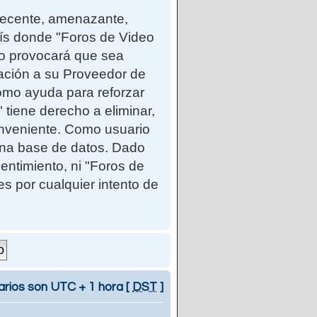
ndecente, amenazante,
país donde "Foros de Video
so provocará que sea
cación a su Proveedor de
como ayuda para reforzar
iene derecho a eliminar,
onveniente. Como usuario
una base de datos. Dado
entimiento, ni "Foros de
 por cualquier intento de
arios son UTC + 1 hora [
DST
]