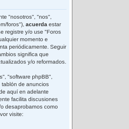
te "nosotros", "nos",
m/foros"),
acuerda
estar
e registre y/o use "Foros
ualquier momento e
enta periódicamente. Seguir
mbios significa que
tualizados y/o reformados.
s", "software phpBB",
 tablón de anuncios
(de aquí en adelante
nte facilita discusiones
 y/o desaprobamos como
or visite: