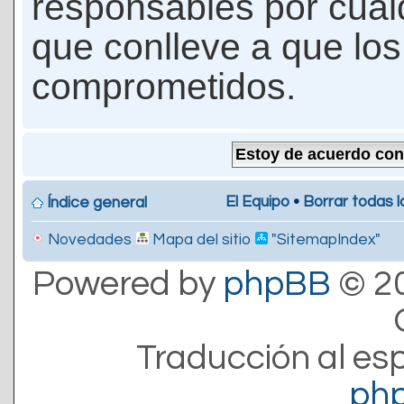
responsables por cualq
que conlleve a que lo
comprometidos.
El Equipo
•
Borrar todas l
Índice general
Novedades
Mapa del sitio
"SitemapIndex"
Powered by
phpBB
© 20
Traducción al es
ph