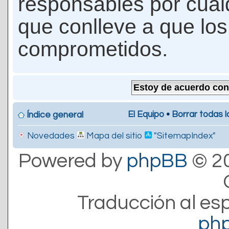
responsables por cualq
que conlleve a que lo
comprometidos.
El Equipo
•
Borrar todas l
Índice general
Novedades
Mapa del sitio
"SitemapIndex"
Powered by
phpBB
© 20
Traducción al es
ph