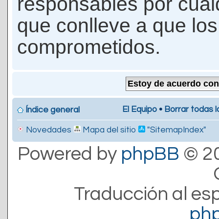
responsables por cualq
que conlleve a que lo
comprometidos.
El Equipo
•
Borrar todas l
Índice general
Novedades
Mapa del sitio
"SitemapIndex"
Powered by
phpBB
© 20
Traducción al es
ph