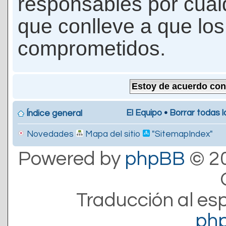
responsables por cualq
que conlleve a que lo
comprometidos.
El Equipo
•
Borrar todas l
Índice general
Novedades
Mapa del sitio
"SitemapIndex"
Powered by
phpBB
© 20
Traducción al es
ph