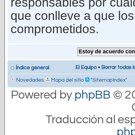
responsables por cualq
que conlleve a que lo
comprometidos.
El Equipo
•
Borrar todas l
Índice general
Novedades
Mapa del sitio
"SitemapIndex"
Powered by
phpBB
© 20
Traducción al es
ph