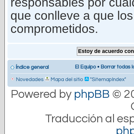
responsables por cualq
que conlleve a que lo
comprometidos.
El Equipo
•
Borrar todas l
Índice general
Novedades
Mapa del sitio
"SitemapIndex"
Powered by
phpBB
© 20
Traducción al es
ph