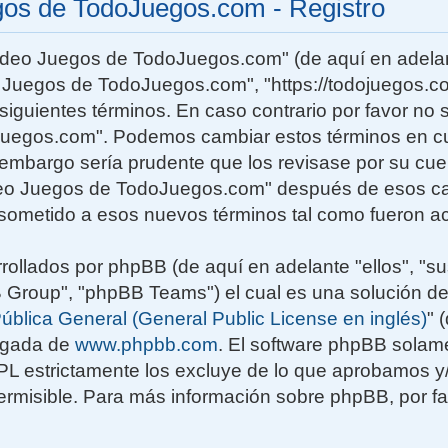
gos de TodoJuegos.com - Registro
Video Juegos de TodoJuegos.com" (de aquí en adelan
o Juegos de TodoJuegos.com", "https://todojuegos.co
siguientes términos. En caso contrario por favor no s
uegos.com". Podemos cambiar estos términos en c
n embargo sería prudente que los revisase por su cu
deo Juegos de TodoJuegos.com" después de esos ca
sometido a esos nuevos términos tal como fueron ac
rollados por phpBB (de aquí en adelante "ellos", "su
roup", "phpBB Teams") el cual es una solución de
ública General (General Public License en inglés)
" 
rgada de
www.phpbb.com
. El software phpBB solame
GPL estrictamente los excluye de lo que aprobamos
rmisible. Para más información sobre phpBB, por fav