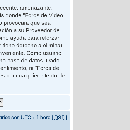
ndecente, amenazante,
país donde "Foros de Video
so provocará que sea
cación a su Proveedor de
como ayuda para reforzar
iene derecho a eliminar,
onveniente. Como usuario
una base de datos. Dado
entimiento, ni "Foros de
 por cualquier intento de
arios son UTC + 1 hora [
DST
]