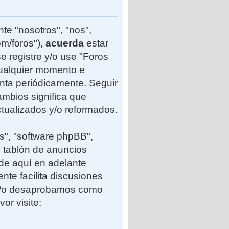
te "nosotros", "nos",
m/foros"),
acuerda
estar
e registre y/o use "Foros
ualquier momento e
enta periódicamente. Seguir
mbios significa que
tualizados y/o reformados.
s", "software phpBB",
 tablón de anuncios
(de aquí en adelante
nte facilita discusiones
 y/o desaprobamos como
or visite: