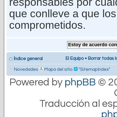
responsables por cualq
que conlleve a que lo
comprometidos.
El Equipo
•
Borrar todas l
Índice general
Novedades
Mapa del sitio
"SitemapIndex"
Powered by
phpBB
© 20
Traducción al es
ph