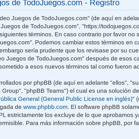
gos de TodoJuegos.com - Registro
Video Juegos de TodoJuegos.com" (de aquí en adelan
o Juegos de TodoJuegos.com", "https://todojuegos.co
siguientes términos. En caso contrario por favor no s
uegos.com". Podemos cambiar estos términos en c
n embargo sería prudente que los revisase por su cu
deo Juegos de TodoJuegos.com" después de esos ca
sometido a esos nuevos términos tal como fueron ac
rollados por phpBB (de aquí en adelante "ellos", "su
roup", "phpBB Teams") el cual es una solución de
ública General (General Public License en inglés)
" 
rgada de
www.phpbb.com
. El software phpBB solame
GPL estrictamente los excluye de lo que aprobamos
rmisible. Para más información sobre phpBB, por fav