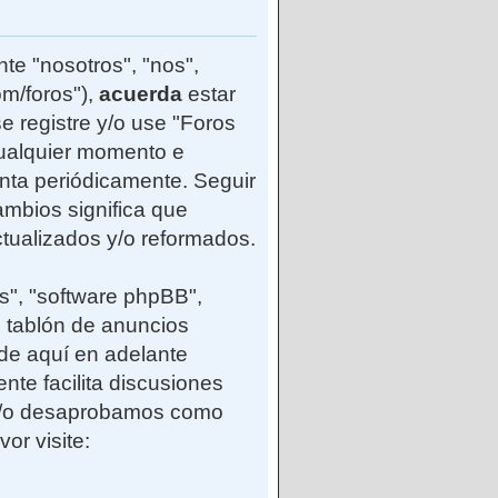
te "nosotros", "nos",
m/foros"),
acuerda
estar
e registre y/o use "Foros
ualquier momento e
enta periódicamente. Seguir
mbios significa que
tualizados y/o reformados.
s", "software phpBB",
 tablón de anuncios
(de aquí en adelante
nte facilita discusiones
 y/o desaprobamos como
or visite: