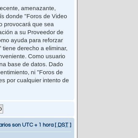
ndecente, amenazante,
país donde "Foros de Video
so provocará que sea
cación a su Proveedor de
como ayuda para reforzar
iene derecho a eliminar,
onveniente. Como usuario
una base de datos. Dado
entimiento, ni "Foros de
 por cualquier intento de
arios son UTC + 1 hora [
DST
]