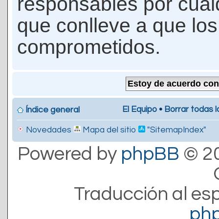
responsables por cualq
que conlleve a que lo
comprometidos.
El Equipo
•
Borrar todas l
Índice general
Novedades
Mapa del sitio
"SitemapIndex"
Powered by
phpBB
© 20
Traducción al es
ph