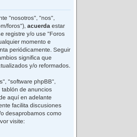
te "nosotros", "nos",
m/foros"),
acuerda
estar
e registre y/o use "Foros
ualquier momento e
enta periódicamente. Seguir
mbios significa que
tualizados y/o reformados.
s", "software phpBB",
 tablón de anuncios
(de aquí en adelante
nte facilita discusiones
 y/o desaprobamos como
or visite: