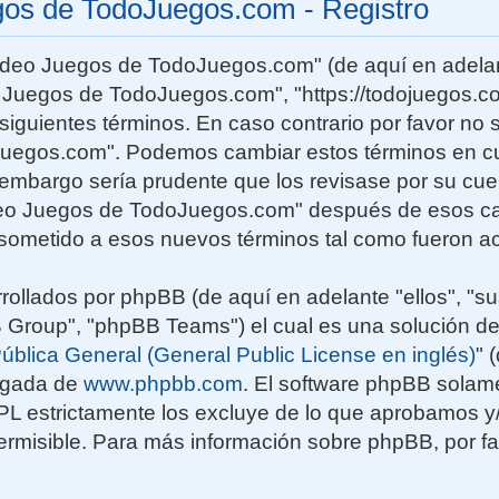
gos de TodoJuegos.com - Registro
Video Juegos de TodoJuegos.com" (de aquí en adelan
o Juegos de TodoJuegos.com", "https://todojuegos.co
siguientes términos. En caso contrario por favor no s
uegos.com". Podemos cambiar estos términos en c
n embargo sería prudente que los revisase por su cu
deo Juegos de TodoJuegos.com" después de esos ca
sometido a esos nuevos términos tal como fueron ac
rollados por phpBB (de aquí en adelante "ellos", "su
roup", "phpBB Teams") el cual es una solución de
ública General (General Public License en inglés)
" 
rgada de
www.phpbb.com
. El software phpBB solame
GPL estrictamente los excluye de lo que aprobamos
rmisible. Para más información sobre phpBB, por fav