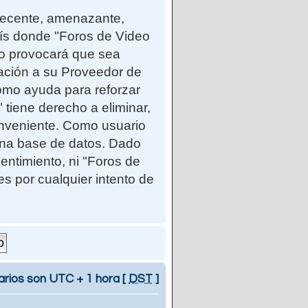
ndecente, amenazante,
país donde "Foros de Video
so provocará que sea
cación a su Proveedor de
como ayuda para reforzar
iene derecho a eliminar,
onveniente. Como usuario
una base de datos. Dado
entimiento, ni "Foros de
 por cualquier intento de
arios son UTC + 1 hora [
DST
]