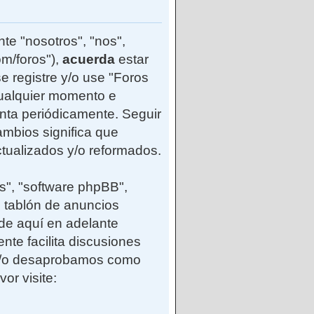
te "nosotros", "nos",
m/foros"),
acuerda
estar
e registre y/o use "Foros
ualquier momento e
enta periódicamente. Seguir
mbios significa que
tualizados y/o reformados.
s", "software phpBB",
 tablón de anuncios
(de aquí en adelante
nte facilita discusiones
 y/o desaprobamos como
or visite: