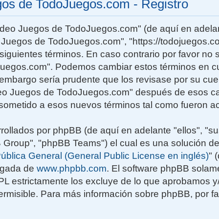
gos de TodoJuegos.com - Registro
Video Juegos de TodoJuegos.com" (de aquí en adelan
o Juegos de TodoJuegos.com", "https://todojuegos.co
siguientes términos. En caso contrario por favor no s
uegos.com". Podemos cambiar estos términos en c
n embargo sería prudente que los revisase por su cu
deo Juegos de TodoJuegos.com" después de esos ca
sometido a esos nuevos términos tal como fueron ac
rollados por phpBB (de aquí en adelante "ellos", "su
roup", "phpBB Teams") el cual es una solución de
ública General (General Public License en inglés)
" 
rgada de
www.phpbb.com
. El software phpBB solame
GPL estrictamente los excluye de lo que aprobamos
rmisible. Para más información sobre phpBB, por fav