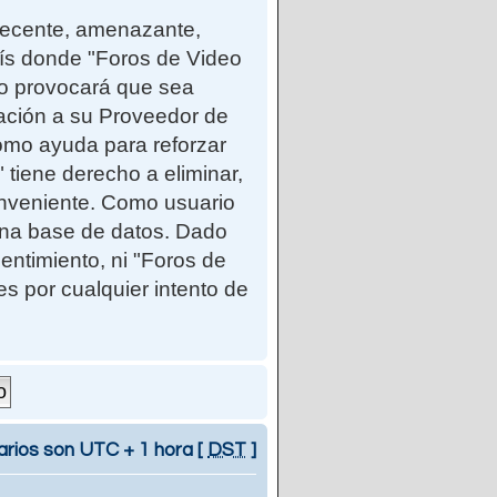
ndecente, amenazante,
país donde "Foros de Video
so provocará que sea
cación a su Proveedor de
como ayuda para reforzar
iene derecho a eliminar,
onveniente. Como usuario
una base de datos. Dado
entimiento, ni "Foros de
 por cualquier intento de
arios son UTC + 1 hora [
DST
]