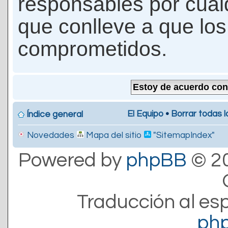
responsables por cualq
que conlleve a que lo
comprometidos.
El Equipo
•
Borrar todas l
Índice general
Novedades
Mapa del sitio
"SitemapIndex"
Powered by
phpBB
© 20
Traducción al es
ph