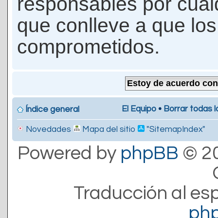
responsables por cualq
que conlleve a que lo
comprometidos.
El Equipo
•
Borrar todas l
Índice general
Novedades
Mapa del sitio
"SitemapIndex"
Powered by
phpBB
© 20
Traducción al es
ph