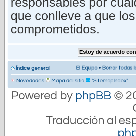
responsables por cualq
que conlleve a que lo
comprometidos.
El Equipo
•
Borrar todas l
Índice general
Novedades
Mapa del sitio
"SitemapIndex"
Powered by
phpBB
© 20
Traducción al es
ph