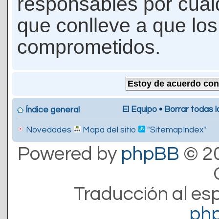
responsables por cualq
que conlleve a que lo
comprometidos.
El Equipo
•
Borrar todas l
Índice general
Novedades
Mapa del sitio
"SitemapIndex"
Powered by
phpBB
© 20
Traducción al es
ph