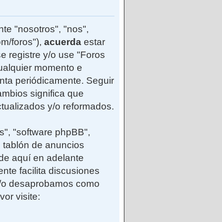
te "nosotros", "nos",
m/foros"),
acuerda
estar
e registre y/o use "Foros
ualquier momento e
enta periódicamente. Seguir
mbios significa que
tualizados y/o reformados.
s", "software phpBB",
 tablón de anuncios
(de aquí en adelante
nte facilita discusiones
 y/o desaprobamos como
or visite: