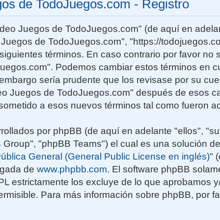
gos de TodoJuegos.com - Registro
Video Juegos de TodoJuegos.com" (de aquí en adelan
o Juegos de TodoJuegos.com", "https://todojuegos.co
siguientes términos. En caso contrario por favor no s
uegos.com". Podemos cambiar estos términos en c
n embargo sería prudente que los revisase por su cu
deo Juegos de TodoJuegos.com" después de esos ca
sometido a esos nuevos términos tal como fueron ac
rollados por phpBB (de aquí en adelante "ellos", "su
roup", "phpBB Teams") el cual es una solución de
ública General (General Public License en inglés)
" 
rgada de
www.phpbb.com
. El software phpBB solame
GPL estrictamente los excluye de lo que aprobamos
rmisible. Para más información sobre phpBB, por fav