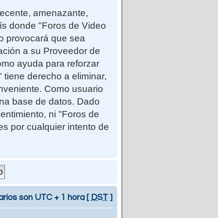
ndecente, amenazante,
país donde "Foros de Video
so provocará que sea
cación a su Proveedor de
como ayuda para reforzar
iene derecho a eliminar,
onveniente. Como usuario
una base de datos. Dado
entimiento, ni "Foros de
 por cualquier intento de
arios son UTC + 1 hora [
DST
]