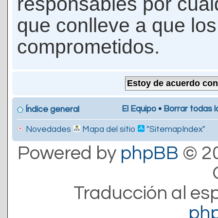
responsables por cualq
que conlleve a que lo
comprometidos.
El Equipo
•
Borrar todas l
Índice general
Novedades
Mapa del sitio
"SitemapIndex"
Powered by
phpBB
© 20
Traducción al es
ph