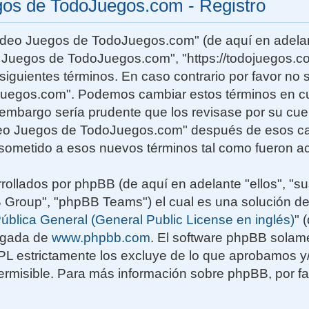
gos de TodoJuegos.com - Registro
Video Juegos de TodoJuegos.com" (de aquí en adelan
o Juegos de TodoJuegos.com", "https://todojuegos.co
siguientes términos. En caso contrario por favor no s
uegos.com". Podemos cambiar estos términos en c
n embargo sería prudente que los revisase por su cu
deo Juegos de TodoJuegos.com" después de esos ca
sometido a esos nuevos términos tal como fueron ac
rollados por phpBB (de aquí en adelante "ellos", "su
roup", "phpBB Teams") el cual es una solución de
ública General (General Public License en inglés)
" 
rgada de
www.phpbb.com
. El software phpBB solame
GPL estrictamente los excluye de lo que aprobamos
rmisible. Para más información sobre phpBB, por fav