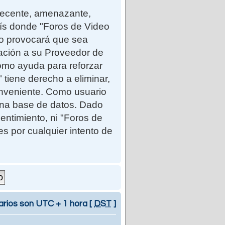
ndecente, amenazante,
país donde "Foros de Video
so provocará que sea
cación a su Proveedor de
como ayuda para reforzar
iene derecho a eliminar,
onveniente. Como usuario
una base de datos. Dado
entimiento, ni "Foros de
 por cualquier intento de
arios son UTC + 1 hora [
DST
]