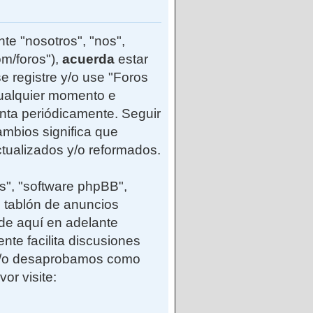
te "nosotros", "nos",
m/foros"),
acuerda
estar
e registre y/o use "Foros
ualquier momento e
enta periódicamente. Seguir
mbios significa que
tualizados y/o reformados.
s", "software phpBB",
 tablón de anuncios
(de aquí en adelante
nte facilita discusiones
 y/o desaprobamos como
or visite: