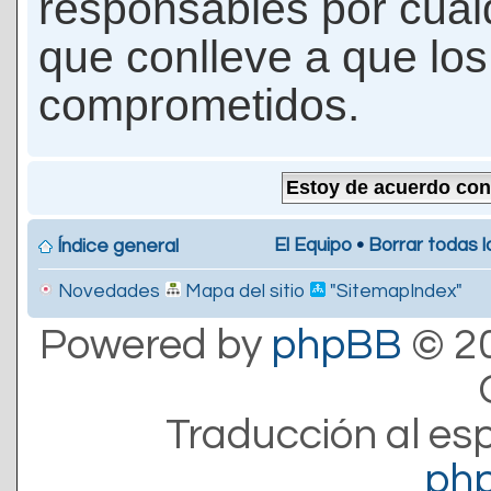
responsables por cualq
que conlleve a que lo
comprometidos.
El Equipo
•
Borrar todas l
Índice general
Novedades
Mapa del sitio
"SitemapIndex"
Powered by
phpBB
© 20
Traducción al es
ph