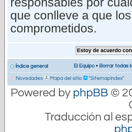
responsables por cualq
que conlleve a que lo
comprometidos.
El Equipo
•
Borrar todas l
Índice general
Novedades
Mapa del sitio
"SitemapIndex"
Powered by
phpBB
© 20
Traducción al es
ph