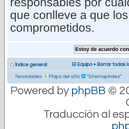
responsables por cualq
que conlleve a que lo
comprometidos.
El Equipo
•
Borrar todas l
Índice general
Novedades
Mapa del sitio
"SitemapIndex"
Powered by
phpBB
© 20
Traducción al es
ph