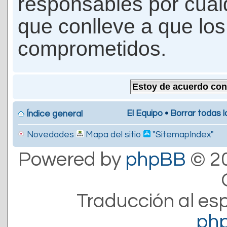
responsables por cualq
que conlleve a que lo
comprometidos.
El Equipo
•
Borrar todas l
Índice general
Novedades
Mapa del sitio
"SitemapIndex"
Powered by
phpBB
© 20
Traducción al es
ph